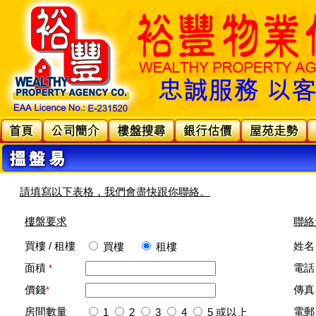
請填寫以下表格，我們會盡快跟你聯絡。
樓盤要求
聯絡
買樓 / 租樓
姓名
買樓
租樓
面積
電話
*
價錢
傳真
*
房間數量
電郵
1
2
3
4
5
或以上