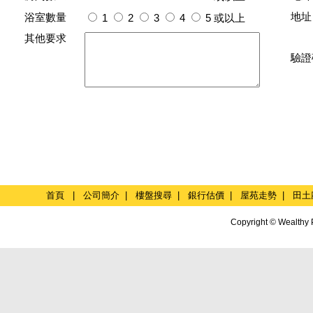
地址
浴室數量
1
2
3
4
5
或以上
其他要求
驗證
首頁
|
公司簡介
|
樓盤搜尋
|
銀行估價
|
屋苑走勢
|
田土
Copyright © Wealthy 