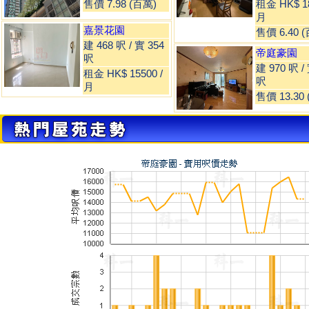
售價 7.98 (百萬)
租金 HK$ 18
月
嘉景花園
售價 6.40 
建 468 呎 / 實 354
帝庭豪園
呎
建 970 呎 /
租金 HK$ 15500 /
呎
月
售價 13.30