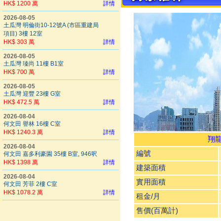
HK$ 1200 萬
詳情
2026-08-05
土瓜灣 明倫街10-12號A (市區重建局
項目) 3樓 12室
HK$ 303 萬
詳情
2026-08-05
土瓜灣 瑧尚 11樓 B1室
HK$ 700 萬
詳情
2026-08-05
土瓜灣 迎豐 23樓 G室
HK$ 472.5 萬
詳情
2026-08-04
何文田 譽林 16樓 C室
HK$ 1240.3 萬
詳情
翔
2026-08-04
編號
何文田 嘉多利豪園 35樓 B室, 946呎
HK$ 1398 萬
詳情
建築面積
2026-08-04
實用面積
何文田 芳菲 2樓 C室
HK$ 1078.2 萬
詳情
租金/月
售價(百萬計)