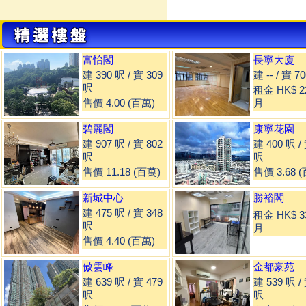
富怡閣
長寧大廈
建 390 呎 / 實 309
建 -- / 實 7
呎
租金 HK$ 22
售價 4.00 (百萬)
月
碧麗閣
康寧花園
建 907 呎 / 實 802
建 400 呎 /
呎
呎
售價 11.18 (百萬)
售價 3.68 
新城中心
勝裕閣
建 475 呎 / 實 348
租金 HK$ 33
呎
月
售價 4.40 (百萬)
傲雲峰
金都豪苑
建 639 呎 / 實 479
建 539 呎 /
呎
呎