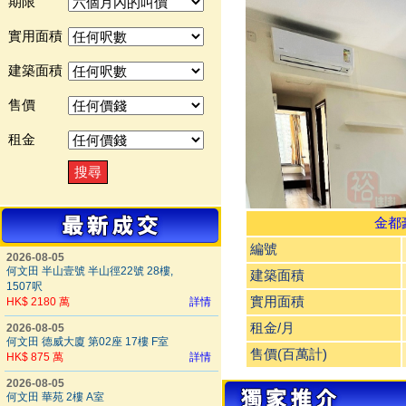
期限
實用面積
建築面積
售價
租金
金都
編號
2026-08-05
何文田 半山壹號 半山徑22號 28樓,
建築面積
1507呎
實用面積
HK$ 2180 萬
詳情
租金/月
2026-08-05
何文田 德威大廈 第02座 17樓 F室
售價(百萬計)
HK$ 875 萬
詳情
2026-08-05
何文田 華苑 2樓 A室