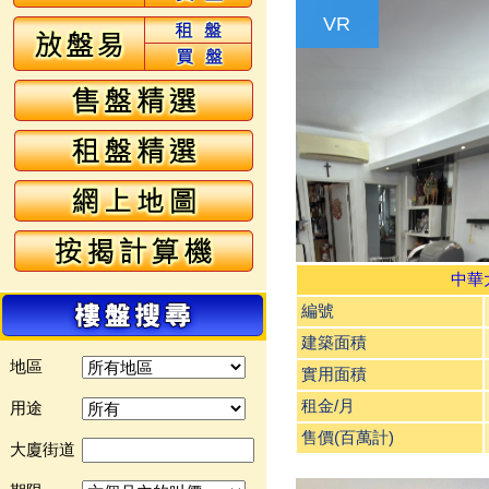
VR
中華
編號
建築面積
地區
實用面積
租金/月
用途
售價(百萬計)
大廈街道